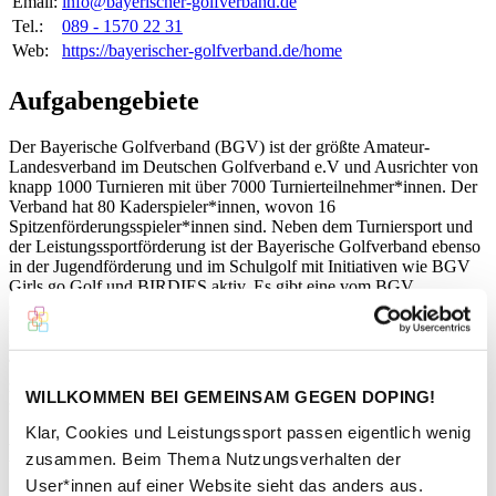
Email:
info@bayerischer-golfverband.de
Tel.:
089 - 1570 22 31
Web:
https://bayerischer-golfverband.de/home
Aufgabengebiete
Der Bayerische Golfverband (BGV) ist der größte Amateur-
Landesverband im Deutschen Golfverband e.V und Ausrichter von
knapp 1000 Turnieren mit über 7000 Turnierteilnehmer*innen. Der
Verband hat 80 Kaderspieler*innen, wovon 16
Spitzenförderungsspieler*innen sind. Neben dem Turniersport und
der Leistungssportförderung ist der Bayerische Golfverband ebenso
in der Jugendförderung und im Schulgolf mit Initiativen wie BGV
Girls go Golf und BIRDIES aktiv. Es gibt eine vom BGV
organisierte Bayerische Meisterschaft für Golfer*innen mit
Behinderung, die das Thema Inklusion und Barrierefreiheit im
Golfsport nach außen trägt. Die Aus- und Fortbildung von
Trainer*innen, Jugend-Betreuer*innen, Referees und Mentor*innen
zählt neben dem Thema Golf und Natur sowie Golf und Tourismus
WILLKOMMEN BEI GEMEINSAM GEGEN DOPING!
zu weiteren Aufgabenbereichen des Verbands.
Klar, Cookies und Leistungssport passen eigentlich wenig
Kontaktperson
zusammen. Beim Thema Nutzungsverhalten der
User*innen auf einer Website sieht das anders aus.