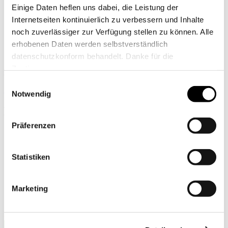
Einige Daten heflen uns dabei, die Leistung der
Internetseiten kontinuierlich zu verbessern und Inhalte
noch zuverlässiger zur Verfügung stellen zu können. Alle
erhobenen Daten werden selbstverständlich
Gabriela Weiß
datenschutzkonform behandelt. Danke für die
Zustimmung.
Bayerischer Golfverband
Einwilligungsauswahl
gw(at)bayerischer-golfverband.de
Notwendig
Partner
der Nada
Präferenzen
Statistiken
Marketing