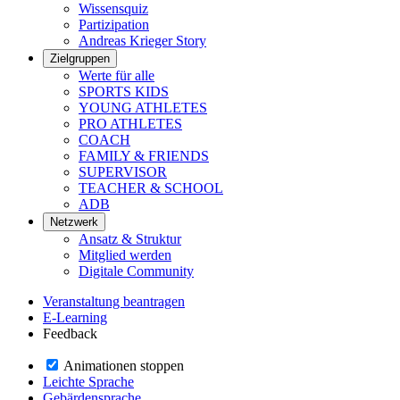
Wissensquiz
Partizipation
Andreas Krieger Story
Zielgruppen
Werte für alle
SPORTS KIDS
YOUNG ATHLETES
PRO ATHLETES
COACH
FAMILY & FRIENDS
SUPERVISOR
TEACHER & SCHOOL
ADB
Netzwerk
Ansatz & Struktur
Mitglied werden
Digitale Community
Veranstaltung beantragen
E-Learning
Feedback
Animationen stoppen
Leichte Sprache
Gebärdensprache