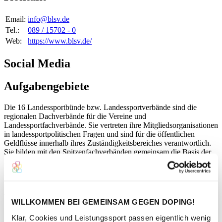
Email:
info@blsv.de
Tel.:
089 / 15702 - 0
Web:
https://www.blsv.de/
Social Media
Aufgabengebiete
Die 16 Landessportbünde bzw. Landessportverbände sind die
regionalen Dachverbände für die Vereine und
Landessportfachverbände. Sie vertreten ihre Mitgliedsorganisationen
in landessportpolitischen Fragen und sind für die öffentlichen
Geldflüsse innerhalb ihres Zuständigkeitsbereiches verantwortlich.
Sie bilden mit den Spitzenfachverbänden gemeinsam die Basis der
Dachorganisation „Deutscher Olympischer Sportbund“.
Der Bayerische Landes-Sportverband (BLSV) ist die freiwillige
Vereinigung der bayerischen Turn- und Sport- sowie
wesensverwandter Vereine und hat seinen Sitz in München. Der
WILLKOMMEN BEI GEMEINSAM GEGEN DOPING!
Zweck des Verbandes ist die Pflege und Förderung des Sportes in
Bayern.
Klar, Cookies und Leistungssport passen eigentlich wenig