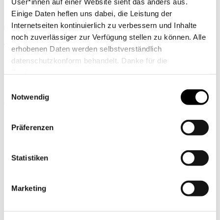
User*innen auf einer Website sieht das anders aus.
Einige Daten heflen uns dabei, die Leistung der
Internetseiten kontinuierlich zu verbessern und Inhalte
noch zuverlässiger zur Verfügung stellen zu können. Alle
Theo Maurer
erhobenen Daten werden selbstverständlich
datenschutzkonform behandelt. Danke für die
Nationale Anti Doping Agentur Deutschland
Zustimmung.
Projektleiter
Einwilligungsauswahl
Notwendig
theo.maurer(at)nada.de
Partner
Präferenzen
der Nada
Statistiken
Marketing