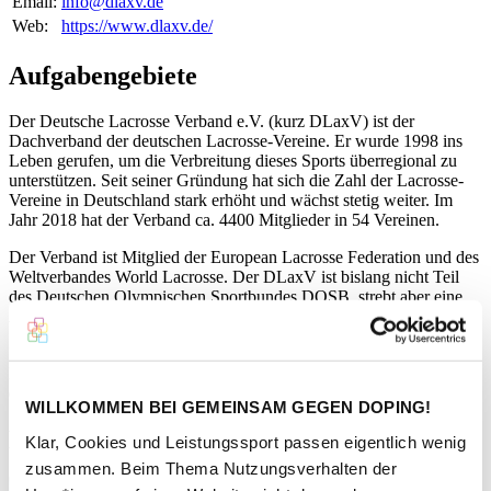
Email:
info@dlaxv.de
Web:
https://www.dlaxv.de/
Aufgabengebiete
Der Deutsche Lacrosse Verband e.V. (kurz DLaxV) ist der
Dachverband der deutschen Lacrosse-Vereine. Er wurde 1998 ins
Leben gerufen, um die Verbreitung dieses Sports überregional zu
unterstützen. Seit seiner Gründung hat sich die Zahl der Lacrosse-
Vereine in Deutschland stark erhöht und wächst stetig weiter. Im
Jahr 2018 hat der Verband ca. 4400 Mitglieder in 54 Vereinen.
Der Verband ist Mitglied der European Lacrosse Federation und des
Weltverbandes World Lacrosse. Der DLaxV ist bislang nicht Teil
des Deutschen Olympischen Sportbundes DOSB, strebt aber eine
Aufnahme an.
Der Verband fördert die weitere Entwicklung des Lacrossesports in
Deutschland, unterhält die Nationalmannschaften und ist Ausrichter
der jährlichen Playoffs und der Deutschen Meisterschaften.
WILLKOMMEN BEI GEMEINSAM GEGEN DOPING!
Kontaktperson
Klar, Cookies und Leistungssport passen eigentlich wenig
zusammen. Beim Thema Nutzungsverhalten der