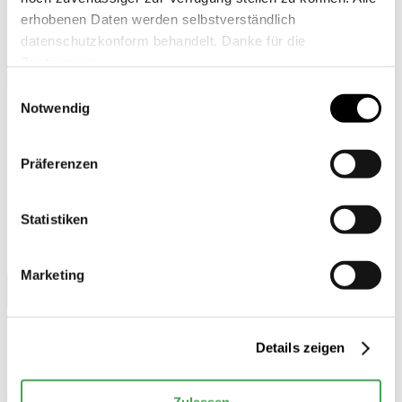
erhobenen Daten werden selbstverständlich
datenschutzkonform behandelt. Danke für die
Zustimmung.
Partner
Einwilligungsauswahl
der Nada
Notwendig
Präferenzen
Statistiken
Marketing
Details zeigen
© 2026 Stiftung Nationale Anti Doping Agentur Deutschland
Zulassen