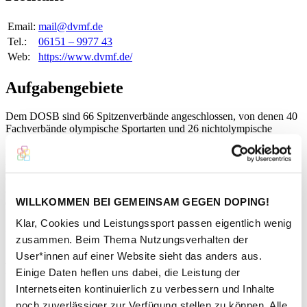
Email:
mail@dvmf.de
Tel.:
06151 – 9977 43
Web:
https://www.dvmf.de/
Aufgabengebiete
Dem DOSB sind 66 Spitzenverbände angeschlossen, von denen 40
Fachverbände olympische Sportarten und 26 nichtolympische
Sportarten vertreten. In ihnen sind in der Regel die
Landesfachverbände organisiert. In wenigen Ausnahmefällen wie
z.B. bei den Spitzenverbänden für Hockey, Rudern und Segeln sind
die Vereine direkte Mitglieder im Spitzenverband. Sie regeln u.a.
alle grundsätzlichen Angelegenheiten in ihrer Sportart, vertreten
WILLKOMMEN BEI GEMEINSAM GEGEN DOPING!
diese in den internationalen Fachverbänden und organisieren den
Spitzensport. Sie bilden mit den Landessportbünden und -verbänden
Klar, Cookies und Leistungssport passen eigentlich wenig
gemeinsam die Basis der Dachorganisation „Deutscher Olympischer
zusammen. Beim Thema Nutzungsverhalten der
Sportbund“.
User*innen auf einer Website sieht das anders aus.
Kontaktperson
Einige Daten heflen uns dabei, die Leistung der
Internetseiten kontinuierlich zu verbessern und Inhalte
noch zuverlässiger zur Verfügung stellen zu können. Alle