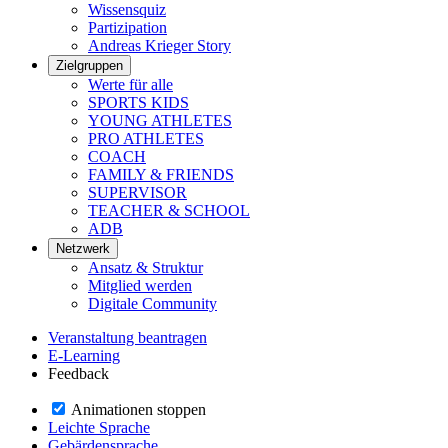
Wissensquiz
Partizipation
Andreas Krieger Story
Zielgruppen
Werte für alle
SPORTS KIDS
YOUNG ATHLETES
PRO ATHLETES
COACH
FAMILY & FRIENDS
SUPERVISOR
TEACHER & SCHOOL
ADB
Netzwerk
Ansatz & Struktur
Mitglied werden
Digitale Community
Veranstaltung beantragen
E-Learning
Feedback
Animationen stoppen
Leichte Sprache
Gebärdensprache