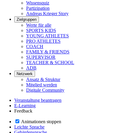
Wissensquiz
Partizipation
Andreas Krieger Story
Zielgruppen
Werte für alle
SPORTS KIDS
YOUNG ATHLETES
PRO ATHLETES
COACH
FAMILY & FRIENDS
SUPERVISOR
TEACHER & SCHOOL
ADB
Netzwerk
Ansatz & Struktur
Mitglied werden
Digitale Community
Veranstaltung beantragen
E-Learning
Feedback
Animationen stoppen
Leichte Sprache
Gebärdensprache