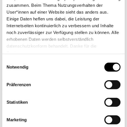
Auswahlathleten beschäftigt der Verband Landestrainer sowie
zusammen. Beim Thema Nutzungsverhalten der
mehrere Honorarkräfte.
User*innen auf einer Website sieht das anders aus.
Kontaktperson
Einige Daten heflen uns dabei, die Leistung der
Internetseiten kontinuierlich zu verbessern und Inhalte
noch zuverlässiger zur Verfügung stellen zu können. Alle
erhobenen Daten werden selbstverständlich
datenschutzkonform behandelt. Danke für die
Zustimmung.
Rene Ullrich
Einwilligungsauswahl
Notwendig
Hessischer Schützenverband
r.ullrich(at)hess-schuetzen.de
Präferenzen
Partner
der Nada
Statistiken
Marketing