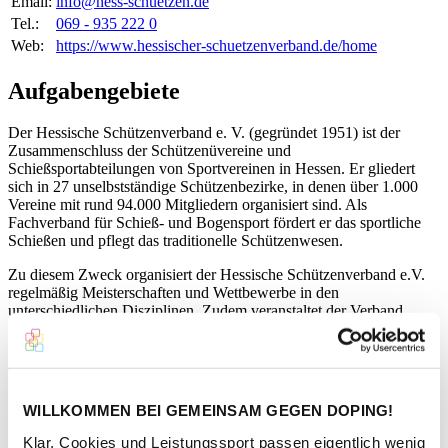
Email:
info@hess-schuetzen.de
Tel.:
069 - 935 222 0
Web:
https://www.hessischer-schuetzenverband.de/home
Aufgabengebiete
Der Hessische Schützenverband e. V. (gegründet 1951) ist der
Zusammenschluss der Schützenüvereine und
Schießsportabteilungen von Sportvereinen in Hessen. Er gliedert
sich in 27 unselbstständige Schützenbezirke, in denen über 1.000
Vereine mit rund 94.000 Mitgliedern organisiert sind. Als
Fachverband für Schieß- und Bogensport fördert er das sportliche
Schießen und pflegt das traditionelle Schützenwesen.
Zu diesem Zweck organisiert der Hessische Schützenverband e.V.
regelmäßig Meisterschaften und Wettbewerbe in den
unterschiedlichen Disziplinen. Zudem veranstaltet der Verband
regelmäßig Schulungs- und Trainingslehrgänge für seine Mitglieder
und unterstützt diese bei der Nachwuchsgewinnung sowie der
Jugendarbeit.
Zur Förderung des Spitzensports unterhält der Hessische
WILLKOMMEN BEI GEMEINSAM GEGEN DOPING!
Schützenverband e.V. mehrere Landeskader in den Disziplinen
Pistole, Gewehr, Flinte und Bogen. Für die Ausbildung der
Klar, Cookies und Leistungssport passen eigentlich wenig