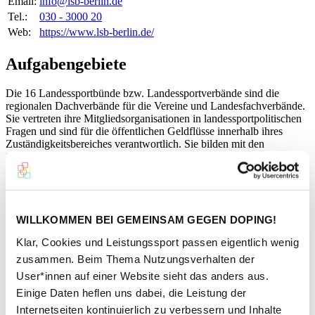
Email:
info@lsb-berlin.de
Tel.:
030 - 3000 20
Web:
https://www.lsb-berlin.de/
Aufgabengebiete
Die 16 Landessportbünde bzw. Landessportverbände sind die
regionalen Dachverbände für die Vereine und Landesfachverbände.
Sie vertreten ihre Mitgliedsorganisationen in landessportpolitischen
Fragen und sind für die öffentlichen Geldflüsse innerhalb ihres
Zuständigkeitsbereiches verantwortlich. Sie bilden mit den
Spitzenfachverbänden gemeinsam die Basis der Dachorganisation
„Deutscher Olympischer Sportbund“.
Kontaktperson
WILLKOMMEN BEI GEMEINSAM GEGEN DOPING!
Klar, Cookies und Leistungssport passen eigentlich wenig
zusammen. Beim Thema Nutzungsverhalten der
User*innen auf einer Website sieht das anders aus.
Einige Daten heflen uns dabei, die Leistung der
Roman Kluge
Internetseiten kontinuierlich zu verbessern und Inhalte