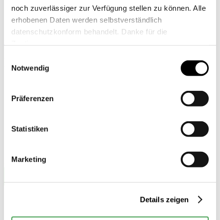
noch zuverlässiger zur Verfügung stellen zu können. Alle
Landessportbund Berlin
erhobenen Daten werden selbstverständlich
Referatsleiter Nachwuchsleistungssport
datenschutzkonform behandelt. Danke für die
roman.kluge(at)lsb-berlin.de
Zustimmung.
Einwilligungsauswahl
Partner
Notwendig
der Nada
Präferenzen
Statistiken
Marketing
Details zeigen