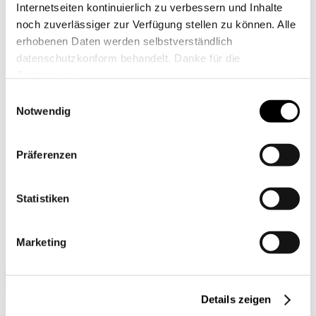
Internetseiten kontinuierlich zu verbessern und Inhalte
Arthur Lenz
noch zuverlässiger zur Verfügung stellen zu können. Alle
Landessportbund Rheinland-Pfalz
erhobenen Daten werden selbstverständlich
datenschutzkonform behandelt. Danke für die
Referent
Zustimmung.
a.lenz(at)lsb-rlp.de
Einwilligungsauswahl
Notwendig
Partner
der Nada
Präferenzen
Statistiken
Marketing
Details zeigen