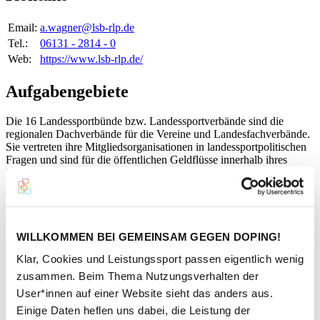
Email:
a.wagner@lsb-rlp.de
Tel.:
06131 - 2814 - 0
Web:
https://www.lsb-rlp.de/
Aufgabengebiete
Die 16 Landessportbünde bzw. Landessportverbände sind die
regionalen Dachverbände für die Vereine und Landesfachverbände.
Sie vertreten ihre Mitgliedsorganisationen in landessportpolitischen
Fragen und sind für die öffentlichen Geldflüsse innerhalb ihres
Zuständigkeitsbereiches verantwortlich. Sie bilden mit den
Spitzenfachverbänden gemeinsam die Basis der Dachorganisation
„Deutscher Olympischer Sportbund“.
Kontaktperson
WILLKOMMEN BEI GEMEINSAM GEGEN DOPING!
Klar, Cookies und Leistungssport passen eigentlich wenig
zusammen. Beim Thema Nutzungsverhalten der
User*innen auf einer Website sieht das anders aus.
Einige Daten heflen uns dabei, die Leistung der