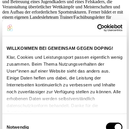
und Betreuung eines Jugendkaders und eines Felskaders, die
Veranstaltung überörtlicher Wettkämpfe und Meisterschaften und
den Aufbau der erforderlichen Sportstrukturen. Ferner bildet er mit
einem eigenen Landeslehrteam Trainer/Fachübungsleiter für
Klettersport, Lehrer für Klettern als Schulsport, Kletterbetreuer und
alpine Wanderleiter aus und führt für diese auch Fort- und
Weiterbildungsmaßnahmen durch.
Ein weitere wichtiger Schwerpunkte ist der Bereich
naturverträglicher Bergsport. Die Betreuung und Sicherung der
WILLKOMMEN BEI GEMEINSAM GEGEN DOPING!
Klettergebiete im Schwarzwald, Odenwald, Oberen Donautal und
Klar, Cookies und Leistungssport passen eigentlich wenig
auf der Schwäbischen Alb, die nachhaltige Entwicklung des
naturverträglichen Bergsports, insbesondere in den Mittelgebirgen
zusammen. Beim Thema Nutzungsverhalten der
sind zentrale Anliegen des Verbandes.
User*innen auf einer Website sieht das anders aus.
Einige Daten heflen uns dabei, die Leistung der
Zu den weiteren Aufgaben des Landesverbands Baden
Württemberg des DAV gehören unter anderem das öffentliche
Internetseiten kontinuierlich zu verbessern und Inhalte
Zuschusswesen für Berghütten, die Vertretung alpiner Interessen auf
noch zuverlässiger zur Verfügung stellen zu können. Alle
Landesebene, die Öffentlichkeitsarbeit und der Service der
erhobenen Daten werden selbstverständlich
Geschäftsstelle für DAV-Sektionen, Mitgliedsvereine und
Einzelmitglieder. Die sehr erfolgreiche Jugendarbeit wird in einer
datenschutzkonform behandelt. Danke für die
eigenen Jugendorganisation – der Jugend des DAV in Baden-
Zustimmung.
Württemberg (JDAV) durchgeführt.
Einwilligungsauswahl
Kontaktperson
Notwendig