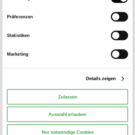
Präferenzen
Statistiken
Theo Maurer
Nationale Anti Doping Agentur Deutschland
Marketing
Projektleiter
theo.maurer(at)nada.de
Details zeigen
Partner
der Nada
Zulassen
Auswahl erlauben
Nur notwendige Cookies