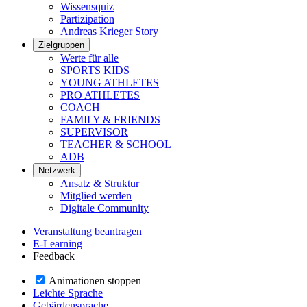
Wissensquiz
Partizipation
Andreas Krieger Story
Zielgruppen
Werte für alle
SPORTS KIDS
YOUNG ATHLETES
PRO ATHLETES
COACH
FAMILY & FRIENDS
SUPERVISOR
TEACHER & SCHOOL
ADB
Netzwerk
Ansatz & Struktur
Mitglied werden
Digitale Community
Veranstaltung beantragen
E-Learning
Feedback
Animationen stoppen
Leichte Sprache
Gebärdensprache