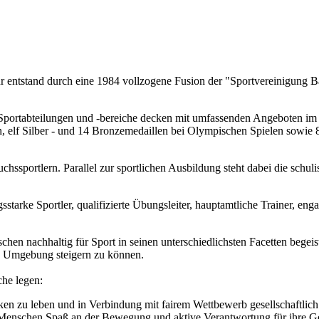
r entstand durch eine 1984 vollzogene Fusion der "Sportvereinigung 
ortabteilungen und -bereiche decken mit umfassenden Angeboten im Bre
n, elf Silber - und 14 Bronzemedaillen bei Olympischen Spielen sowie 
hssportlern. Parallel zur sportlichen Ausbildung steht dabei die schul
gsstarke Sportler, qualifizierte Übungsleiter, hauptamtliche Trainer, eng
n nachhaltig für Sport in seinen unterschiedlichsten Facetten begeist
d Umgebung steigern zu können.
he legen:
en zu leben und in Verbindung mit fairem Wettbewerb gesellschaftlich 
n Menschen Spaß an der Bewegung und aktive Verantwortung für ihre Ge