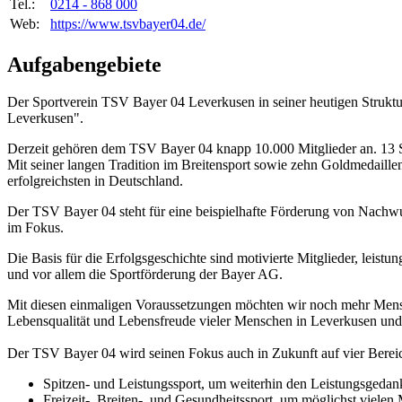
Tel.:
0214 - 868 000
Web:
https://www.tsvbayer04.de/
Aufgabengebiete
Der Sportverein TSV Bayer 04 Leverkusen in seiner heutigen Struktu
Leverkusen".
Derzeit gehören dem TSV Bayer 04 knapp 10.000 Mitglieder an. 13 Sp
Mit seiner langen Tradition im Breitensport sowie zehn Goldmedaille
erfolgreichsten in Deutschland.
Der TSV Bayer 04 steht für eine beispielhafte Förderung von Nachwuc
im Fokus.
Die Basis für die Erfolgsgeschichte sind motivierte Mitglieder, leistun
und vor allem die Sportförderung der Bayer AG.
Mit diesen einmaligen Voraussetzungen möchten wir noch mehr Mensche
Lebensqualität und Lebensfreude vieler Menschen in Leverkusen un
Der TSV Bayer 04 wird seinen Fokus auch in Zukunft auf vier Bereic
Spitzen- und Leistungssport, um weiterhin den Leistungsgedank
Freizeit-, Breiten-, und Gesundheitssport, um möglichst viele