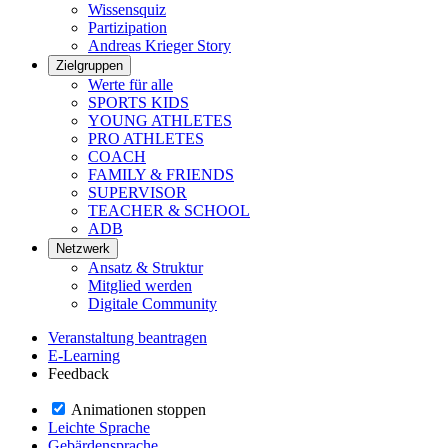
Wissensquiz
Partizipation
Andreas Krieger Story
Zielgruppen
Werte für alle
SPORTS KIDS
YOUNG ATHLETES
PRO ATHLETES
COACH
FAMILY & FRIENDS
SUPERVISOR
TEACHER & SCHOOL
ADB
Netzwerk
Ansatz & Struktur
Mitglied werden
Digitale Community
Veranstaltung beantragen
E-Learning
Feedback
Animationen stoppen
Leichte Sprache
Gebärdensprache