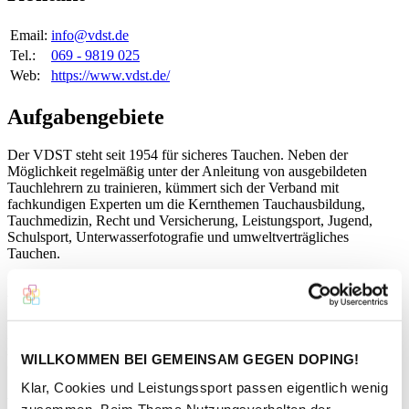
Email:
info@vdst.de
Tel.:
069 - 9819 025
Web:
https://www.vdst.de/
Aufgabengebiete
Der VDST steht seit 1954 für sicheres Tauchen. Neben der
Möglichkeit regelmäßig unter der Anleitung von ausgebildeten
Tauchlehrern zu trainieren, kümmert sich der Verband mit
fachkundigen Experten um die Kernthemen Tauchausbildung,
Tauchmedizin, Recht und Versicherung, Leistungsport, Jugend,
Schulsport, Unterwasserfotografie und umweltverträgliches
Tauchen.
Der VDST ist einziger deutscher Vertreter des
Welttauchsportverbandes CMAS (Confédération Mondiale des
Activités Subaquatiques). Das hohe Qualitätsniveau unserer
Ausbildung ist durch den Europäischen Tauchsportverband (EUF)
zertifiziert und durch den Deutschen Olympischen Sportbund
WILLKOMMEN BEI GEMEINSAM GEGEN DOPING!
(DOSB) lizensiert.
Klar, Cookies und Leistungssport passen eigentlich wenig
Kontaktperson