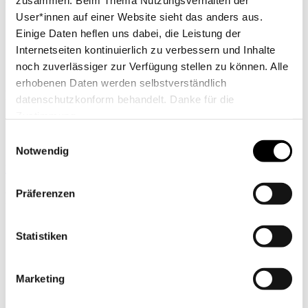
zusammen. Beim Thema Nutzungsverhalten der
User*innen auf einer Website sieht das anders aus.
Einige Daten heflen uns dabei, die Leistung der
Internetseiten kontinuierlich zu verbessern und Inhalte
noch zuverlässiger zur Verfügung stellen zu können. Alle
erhobenen Daten werden selbstverständlich
Rüdiger Hüls
datenschutzkonform behandelt. Danke für die
Zustimmung.
Verband Deutscher Sporttaucher
Einwilligungsauswahl
Sportdirektor
Notwendig
leistungssport(at)vdst.de
Präferenzen
Partner
der Nada
Statistiken
Marketing