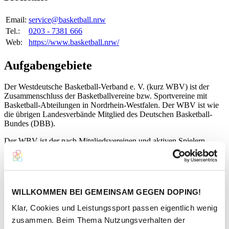
Email:
service@basketball.nrw
Tel.:
0203 - 7381 666
Web:
https://www.basketball.nrw/
Aufgabengebiete
Der Westdeutsche Basketball-Verband e. V. (kurz WBV) ist der
Zusammenschluss der Basketballvereine bzw. Sportvereine mit
Basketball-Abteilungen in Nordrhein-Westfalen. Der WBV ist wie
die übrigen Landesverbände Mitglied des Deutschen Basketball-
Bundes (DBB).
Der WBV ist der nach Mitgliedsvereinen und aktiven Spielern
größte Landesverband des DBB und für den Spielbetrieb Senioren-
sowie Jugendligen oberhalb der Kreisligen in Nordrhein-Westfalen
zuständig. Außerdem ist der WBV verantwortlich für die
Ausbildung von Trainer*innen und Schiedsrichter*innen innerhalb
seines Geltungsbereiches.
WILLKOMMEN BEI GEMEINSAM GEGEN DOPING!
Kontaktperson
Klar, Cookies und Leistungssport passen eigentlich wenig
zusammen. Beim Thema Nutzungsverhalten der