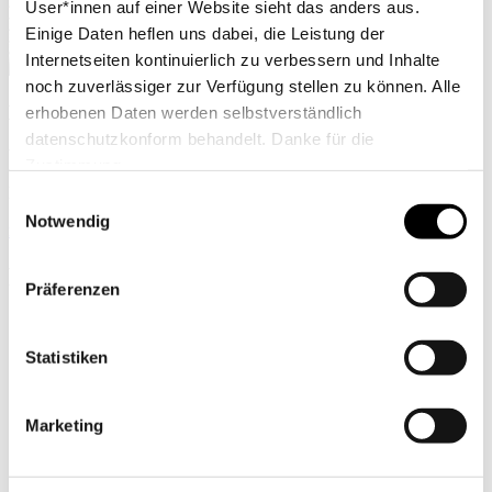
User*innen auf einer Website sieht das anders aus.
Einige Daten heflen uns dabei, die Leistung der
Internetseiten kontinuierlich zu verbessern und Inhalte
noch zuverlässiger zur Verfügung stellen zu können. Alle
Michael Kasch
erhobenen Daten werden selbstverständlich
datenschutzkonform behandelt. Danke für die
Westdeutscher Basketball-Verband
Zustimmung.
Landestrainer
Einwilligungsauswahl
Notwendig
m.kasch(at)basketball.nrw
Partner
Präferenzen
der Nada
Statistiken
Marketing